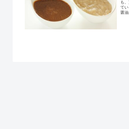
も、
てい
醤油
ます