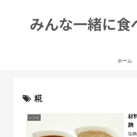
ホーム
糀
材
レシピ
麹
塩麹