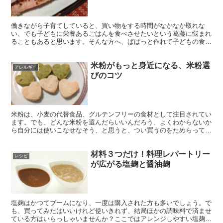
働きながら子育てしていると、買い物をする時間がなかなか取れな
い、でも子どもに栄養あるごはんを食べさせたいという葛藤に悩まれ
ることもあると思います。そんな方へ、ぱぱっと作れて子どもの食べ
もいい、甘酒を使った時短のおすすめレシピをご紹介します。
米粉がもっと身近になる、米粉選
アレルギー
びのコツ
米粉は、小麦の代替食品、グルテンフリーの食材として注目されてい
ます。でも、どんな米粉を選んだらいいんだろう、よくわからないか
ら自分には使いこなせなそう、と思うと、つい買うのをためらってし
まいますよね。そこで、米粉の選び方、使い方、実際に使いやすかっ
た商品をお伝えします。
材料３つだけ！料理レパートリー
レシピ
が広がる塩麹と醤油麹
塩麹はかつてブームになり、一度は購入された方も多いでしょう。で
も、買ってみたはいいけれど使いきれず、結局ほかの調味料で済ませ
ている方はいらっしゃいませんか？ここではアレンジしやすい塩麹と