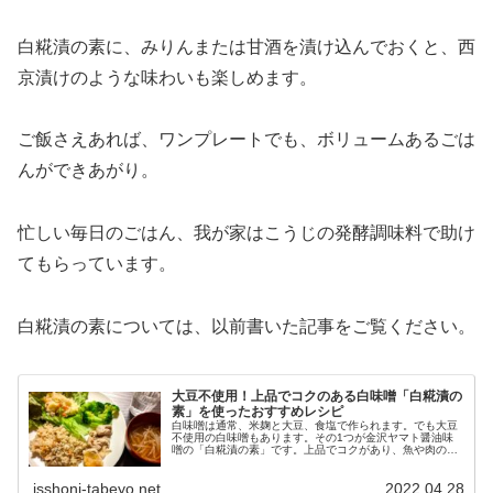
白糀漬の素に、みりんまたは甘酒を漬け込んでおくと、西
京漬けのような味わいも楽しめます。
ご飯さえあれば、ワンプレートでも、ボリュームあるごは
んができあがり。
忙しい毎日のごはん、我が家はこうじの発酵調味料で助け
てもらっています。
白糀漬の素については、以前書いた記事をご覧ください。
大豆不使用！上品でコクのある白味噌「白糀漬の
素」を使ったおすすめレシピ
白味噌は通常、米麹と大豆、食塩で作られます。でも大豆
不使用の白味噌もあります。その1つが金沢ヤマト醤油味
噌の「白糀漬の素」です。上品でコクがあり、魚や肉の漬
け焼き、野菜おかずなどに幅広く使える万能調味料です。
その特徴やレシピをご紹介します。
isshoni-tabeyo.net
2022.04.28