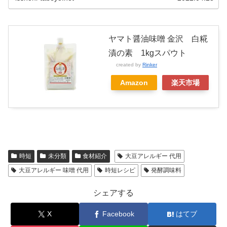
ヤマト醤油味噌 金沢 白糀
漬の素 1kgスパウト
created by
Rinker
Amazon
楽天市場
時短
未分類
食材紹介
大豆アレルギー 代用
大豆アレルギー 味噌 代用
時短レシピ
発酵調味料
シェアする
X
Facebook
はてブ